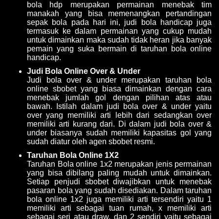
bola hdp merupakan permainan menebak tim
manakah yang bisa memenangkan pertandingan
sepak bola pada hari ini, judi bola handicap juga
termasuk ke dalam permainan yang cukup mudah
untuk dimainkan maka sudah tidak heran jika banyak
pemain yang suka bermain di taruhan bola online
handicap.
Judi Bola Online Over & Under
Judi bola over & under merupakan taruhan bola
online sbobet yang biasa dimainkan dengan cara
menebak jumlah gol dengan pilihan atas atau
bawah. Istilah dalam judi bola over & under yaitu
over yang memiliki arti lebih dari sedangkan over
memiliki arti kurang dari. Di dalam judi bola over &
under biasanya sudah memiliki kapasitas gol yang
sudah diatur oleh agen sbobet resmi.
Taruhan Bola Online 1X2
Taruhan Bola online 1x2 merupakan jenis permainan
yang bisa dibilang paling mudah untuk dimainkan.
Setiap penjudi sbobet diwajibkan untuk menebak
pasaran bola yang sudah disediakan. Dalam taruhan
bola online 1x2 juga memiliki arti tersendiri yaitu 1
memiliki arti sebagai tuan rumah, x memiliki arti
sebagai seri atau draw, dan 2 sendiri yaitu sebagai