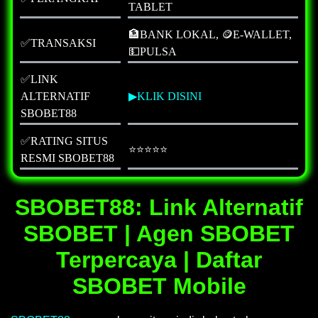
TABLET
🏦BANK LOKAL, 🪙E-WALLET,
✅TRANSAKSI
💵PULSA
✅LINK
ALTERNATIF
▶KLIK DISINI
SBOBET88
✅RATING SITUS
⭐⭐⭐⭐⭐
RESMI SBOBET88
SBOBET88: Link Alternatif
SBOBET | Agen SBOBET
Terpercaya | Daftar
SBOBET Mobile